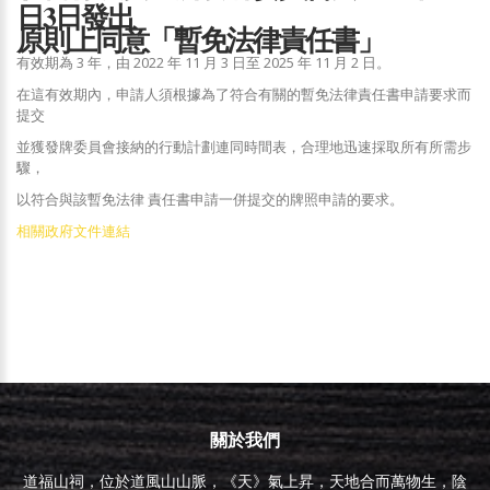
日3日發出
原則上同意「暫免法律責任書」
有效期為 3 年，由 2022 年 11 月 3 日至 2025 年 11 月 2 日。
在這有效期內，申請人須根據為了符合有關的暫免法律責任書申請要求而
提交
並獲發牌委員會接納的行動計劃連同時間表，合理地迅速採取所有所需步
驟，
以符合與該暫免法律 責任書申請一併提交的牌照申請的要求。
相關政府文件連結
關於我們
道福山祠，位於道風山山脈，《天》氣上昇，天地合而萬物生，陰