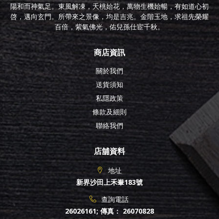
陽和而神氣足。東風解凍，夭桃始花，萬物生機始暢，有如道心初
啓，邁向玄門。所帶來之景像，均是吉兆。金階玉地，求祖先榮耀
百倍，紫氣佛光，佑兒孫仕宦千秋。
商店資訊
關於我們
送貨須知
私隱政策
條款及細則
聯絡我們
店舖資料
地址
新界沙田上禾輋183號
查詢電話
26026161
;
傳真： 26070828